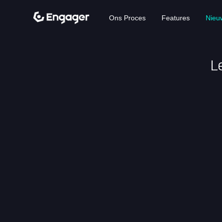
Ons Proces
Features
Nieu
L